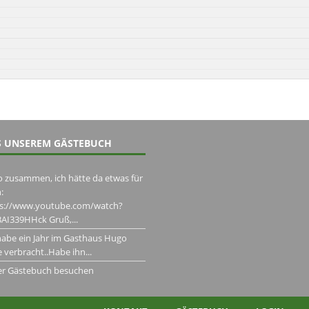
 UNSEREM GÄSTEBUCH
o zusammen, ich hätte da etwas für
:
ps://www.youtube.com/watch?
AI339HHck Gruß,...
habe ein Jahr im Gasthaus Hugo
 verbracht..Habe ihn...
er Gästebuch besuchen