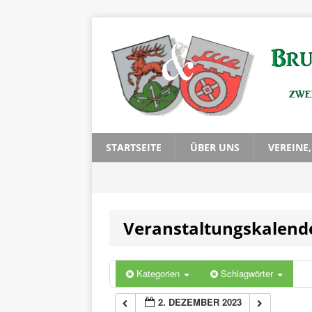
0:00
1:00
2:00
3:00
STARTSEITE
ÜBER UNS
VEREINE
4:00
Veranstaltungskalend
5:00
6:00
Kategorien
Schlagwörter
2. DEZEMBER 2023
7:00