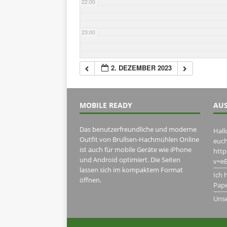
22:00
23:00
2. DEZEMBER 2023
MOBILE READY
AUS
Das benutzerfreundliche und moderne
Hall
Outfit von Brullsen-Hachmühlen Online
euch
ist auch für mobile Geräte wie iPhone
htt
und Android optimiert. Die Seiten
v=eB
lassen sich im kompaktem Format
Ich 
öffnen.
Pape
Uns