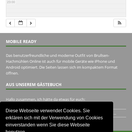
23:00
MOBILE READY
Das benutzerfreundliche und moderne Outfit von Brullsen-
Hachmühlen Online ist auch für mobile Geräte wie iPhone und
Android optimiert. Die Seiten lassen sich im kompaktem Format
öffnen.
AUS UNSEREM GÄSTEBUCH
Hallo zusammen, ich hätte da etwas für euch:
https://www.youtube.com/watch?v=eBAI339HHck Gruß,...
Diese Webseite verwendet Cookies. Sie
Ich habe ein Jahr im Gasthaus Hugo Pape verbracht..Habe ihn...
erklären sich mit der Verwendung von Cookies
Unser Gästebuch besuchen
einverstanden wenn Sie diese Webseite
benutzen.