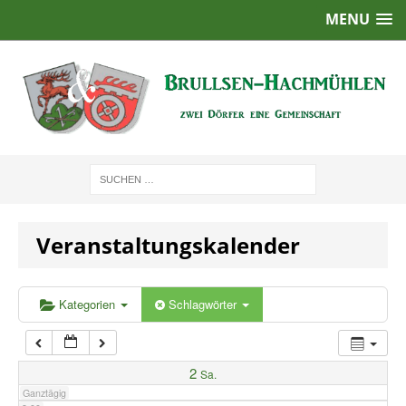
MENU
1:00
2:00
3:00
4:00
Veranstaltungskalender
5:00
6:00
Kategorien
Schlagwörter
7:00
2
Sa.
Ganztägig