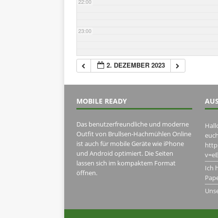
22:00
23:00
2. DEZEMBER 2023
MOBILE READY
AUS
Das benutzerfreundliche und moderne
Hall
Outfit von Brullsen-Hachmühlen Online
euch
ist auch für mobile Geräte wie iPhone
htt
und Android optimiert. Die Seiten
v=eB
lassen sich im kompaktem Format
Ich 
öffnen.
Pape
Uns