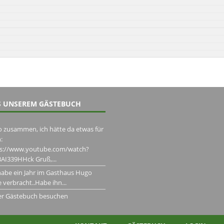
 UNSEREM GÄSTEBUCH
o zusammen, ich hätte da etwas für
:
ps://www.youtube.com/watch?
AI339HHck Gruß,...
habe ein Jahr im Gasthaus Hugo
 verbracht..Habe ihn...
er Gästebuch besuchen