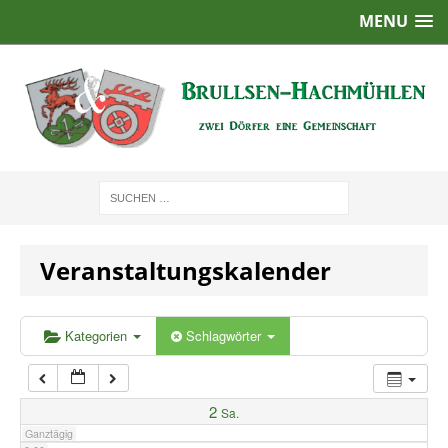
MENU
1:00
2:00
3:00
4:00
Veranstaltungskalender
5:00
6:00
Kategorien
Schlagwörter
7:00
2
Sa.
Ganztägig