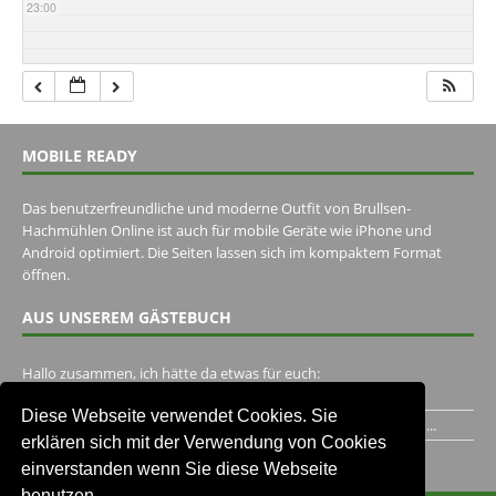
23:00
MOBILE READY
Das benutzerfreundliche und moderne Outfit von Brullsen-
Hachmühlen Online ist auch für mobile Geräte wie iPhone und
Android optimiert. Die Seiten lassen sich im kompaktem Format
öffnen.
AUS UNSEREM GÄSTEBUCH
Hallo zusammen, ich hätte da etwas für euch:
https://www.youtube.com/watch?v=eBAI339HHck Gruß,...
Diese Webseite verwendet Cookies. Sie
Ich habe ein Jahr im Gasthaus Hugo Pape verbracht..Habe ihn...
erklären sich mit der Verwendung von Cookies
Unser Gästebuch besuchen
einverstanden wenn Sie diese Webseite
benutzen.