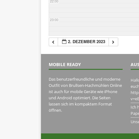
22:00
23:00
2. DEZEMBER 2023
MOBILE READY
AUS
Das benutzerfreundliche und moderne
Hall
Outfit von Brullsen-Hachmühlen Online
euch
ist auch für mobile Geräte wie iPhone
htt
und Android optimiert. Die Seiten
v=eB
lassen sich im kompaktem Format
Ich 
öffnen.
Pape
Uns