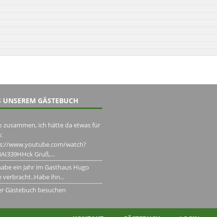
 UNSEREM GÄSTEBUCH
o zusammen, ich hätte da etwas für
:
ps://www.youtube.com/watch?
AI339HHck Gruß,...
habe ein Jahr im Gasthaus Hugo
 verbracht..Habe ihn...
er Gästebuch besuchen