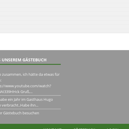
 UNSEREM GÄSTEBUCH
o zusammen, ich hätte da etwas für
:
ps://www.youtube.com/watch?
AI339HHck Gruß,...
habe ein Jahr im Gasthaus Hugo
 verbracht..Habe ihn...
er Gästebuch besuchen