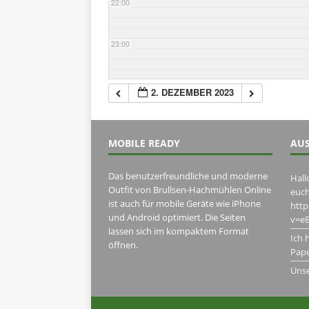
22:00
23:00
2. DEZEMBER 2023
MOBILE READY
AUS
Das benutzerfreundliche und moderne
Hall
Outfit von Brullsen-Hachmühlen Online
euch
ist auch für mobile Geräte wie iPhone
htt
und Android optimiert. Die Seiten
v=eB
lassen sich im kompaktem Format
Ich 
öffnen.
Pape
Uns