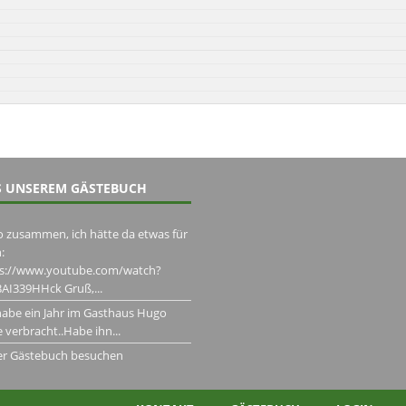
 UNSEREM GÄSTEBUCH
o zusammen, ich hätte da etwas für
:
ps://www.youtube.com/watch?
AI339HHck Gruß,...
habe ein Jahr im Gasthaus Hugo
 verbracht..Habe ihn...
er Gästebuch besuchen