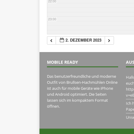
22:00
23:00
2. DEZEMBER 2023
MOBILE READY
AUS
Das benutzerfreundliche und moderne
Hall
Outfit von Brullsen-Hachmühlen Online
euch
ist auch für mobile Geräte wie iPhone
htt
und Android optimiert. Die Seiten
v=eB
lassen sich im kompaktem Format
Ich 
öffnen.
Pape
Uns