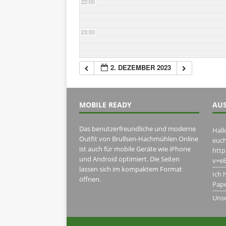
22:00
23:00
2. DEZEMBER 2023
MOBILE READY
AUS
Das benutzerfreundliche und moderne
Hall
Outfit von Brullsen-Hachmühlen Online
euch
ist auch für mobile Geräte wie iPhone
htt
und Android optimiert. Die Seiten
v=eB
lassen sich im kompaktem Format
Ich 
öffnen.
Pape
Uns