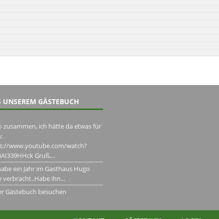
 UNSEREM GÄSTEBUCH
o zusammen, ich hätte da etwas für
:
ps://www.youtube.com/watch?
AI339HHck Gruß,...
habe ein Jahr im Gasthaus Hugo
 verbracht..Habe ihn...
er Gästebuch besuchen