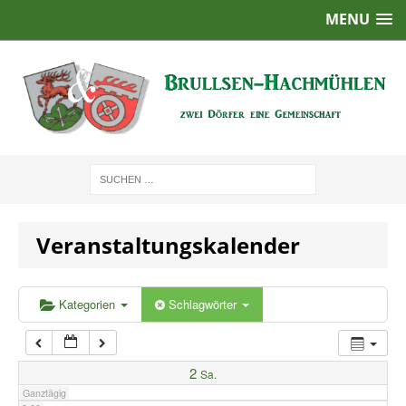
MENU
1:00
2:00
3:00
4:00
Veranstaltungskalender
5:00
6:00
Kategorien
Schlagwörter
7:00
2
Sa.
Ganztägig