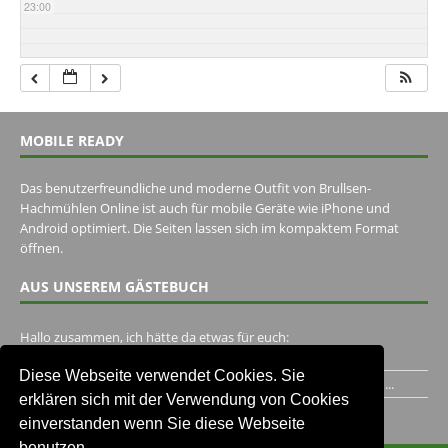
23:00
MOBILE READY
Das benutzerfreundliche und moderne Outfit von Brullsen-
Hachmühlen Online ist auch für mobile Geräte wie iPhone und
Android optimiert. Die Seiten lassen sich im kompaktem Format
öffnen.
AUS UNSEREM GÄSTEBUCH
Hallo zusammen, ich hätte da etwas für euch:
https://www.youtube.com/watch?v=eBAI339HHck Gruß,...
Diese Webseite verwendet Cookies. Sie
Ich habe ein Jahr im Gasthaus Hugo Pape verbracht..Habe ihn...
erklären sich mit der Verwendung von Cookies
Unser Gästebuch besuchen
einverstanden wenn Sie diese Webseite
benutzen.