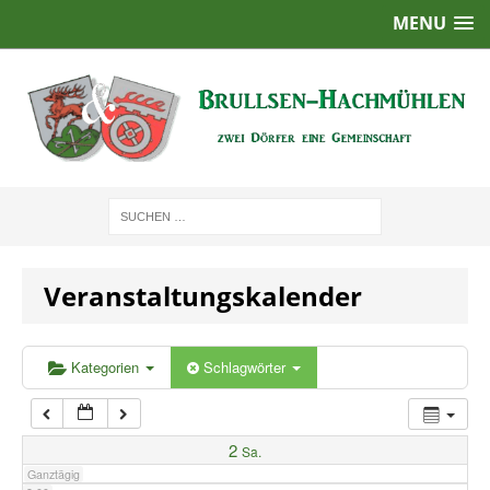
MENU
1:00
2:00
3:00
4:00
Veranstaltungskalender
5:00
6:00
Kategorien
Schlagwörter
7:00
2
Sa.
Ganztägig