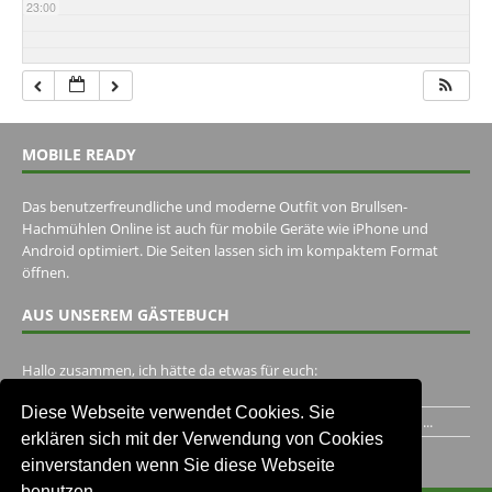
23:00
MOBILE READY
Das benutzerfreundliche und moderne Outfit von Brullsen-
Hachmühlen Online ist auch für mobile Geräte wie iPhone und
Android optimiert. Die Seiten lassen sich im kompaktem Format
öffnen.
AUS UNSEREM GÄSTEBUCH
Hallo zusammen, ich hätte da etwas für euch:
https://www.youtube.com/watch?v=eBAI339HHck Gruß,...
Diese Webseite verwendet Cookies. Sie
Ich habe ein Jahr im Gasthaus Hugo Pape verbracht..Habe ihn...
erklären sich mit der Verwendung von Cookies
Unser Gästebuch besuchen
einverstanden wenn Sie diese Webseite
benutzen.