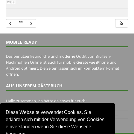
23:00
MOBILE READY
Das benutzerfreundliche und moderne Outfit von Brullsen-
Hachmühlen Online ist auch für mobile Geräte wie iPhone und
Android optimiert. Die Seiten lassen sich im kompaktem Format
öffnen.
AUS UNSEREM GÄSTEBUCH
Hallo zusammen, ich hätte da etwas für euch:
https://www.youtube.com/watch?v=eBAI339HHck Gruß,...
Diese Webseite verwendet Cookies. Sie
Ich habe ein Jahr im Gasthaus Hugo Pape verbracht..Habe ihn...
erklären sich mit der Verwendung von Cookies
Unser Gästebuch besuchen
einverstanden wenn Sie diese Webseite
benutzen.