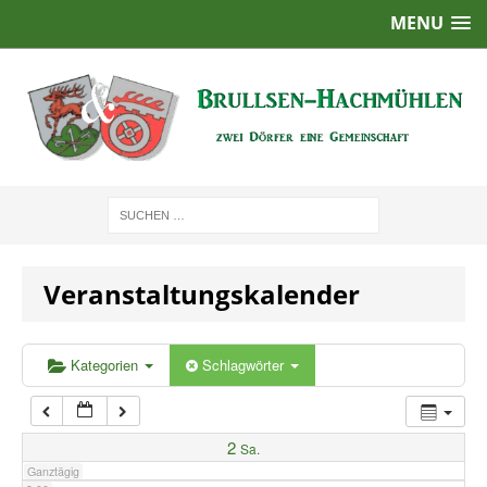
MENU
1:00
2:00
3:00
4:00
Veranstaltungskalender
5:00
6:00
Kategorien
Schlagwörter
7:00
2
Sa.
Ganztägig