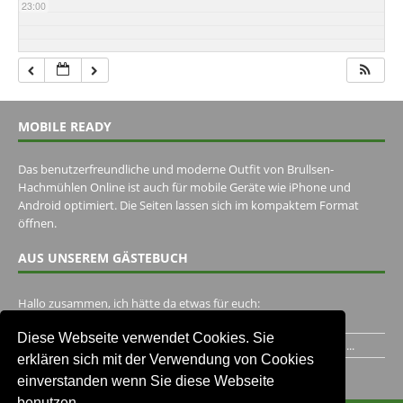
23:00
MOBILE READY
Das benutzerfreundliche und moderne Outfit von Brullsen-
Hachmühlen Online ist auch für mobile Geräte wie iPhone und
Android optimiert. Die Seiten lassen sich im kompaktem Format
öffnen.
AUS UNSEREM GÄSTEBUCH
Hallo zusammen, ich hätte da etwas für euch:
https://www.youtube.com/watch?v=eBAI339HHck Gruß,...
Diese Webseite verwendet Cookies. Sie
Ich habe ein Jahr im Gasthaus Hugo Pape verbracht..Habe ihn...
erklären sich mit der Verwendung von Cookies
Unser Gästebuch besuchen
einverstanden wenn Sie diese Webseite
benutzen.