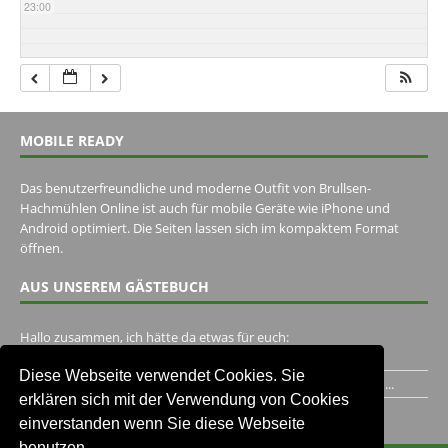
23:00
MOBILE READY
Das benutzerfreundliche und moderne Outfit von Brullsen-
Hachmühlen Online ist auch für mobile Geräte wie iPhone und
Android optimiert. Die Seiten lassen sich im kompaktem Format
öffnen.
AUS UNSEREM GÄSTEBUCH
Hallo zusammen, ich hätte da etwas für euch:
https://www.youtube.com/watch?v=eBAI339HHck Gruß,...
Diese Webseite verwendet Cookies. Sie
Ich habe ein Jahr im Gasthaus Hugo Pape verbracht..Habe ihn...
erklären sich mit der Verwendung von Cookies
Unser Gästebuch besuchen
einverstanden wenn Sie diese Webseite
benutzen.