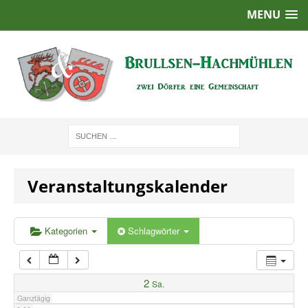
MENU
1:00
2:00
3:00
4:00
Veranstaltungskalender
5:00
6:00
Kategorien
Schlagwörter
7:00
2
Sa.
Ganztägig