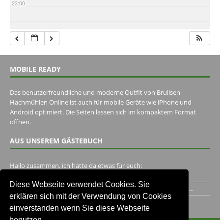
23:00
MOBILE READY
Das benutzerfreundliche und moderne Outfit von Brullsen-
Hachmühlen Online ist auch für mobile Geräte wie iPhone und
Android optimiert. Die Seiten lassen sich im kompaktem Format
öffnen.
AUS UNSEREM GÄSTEBUCH
Hallo zusammen, ich hätte da etwas für euch:
https://www.youtube.com/watch?v=eBAI339HHck Gruß,...
Diese Webseite verwendet Cookies. Sie
Ich habe ein Jahr im Gasthaus Hugo Pape verbracht..Habe ihn...
erklären sich mit der Verwendung von Cookies
Unser Gästebuch besuchen
einverstanden wenn Sie diese Webseite
benutzen.