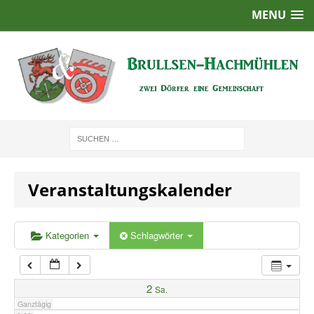
MENU
1:00
2:00
3:00
4:00
Veranstaltungskalender
5:00
6:00
Kategorien
Schlagwörter
7:00
2
Sa.
Ganztägig