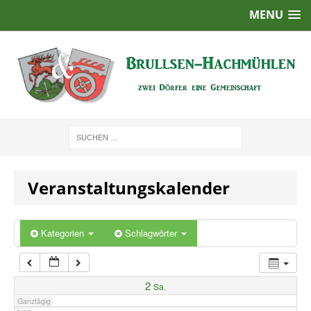
MENU
1:00
2:00
3:00
4:00
Veranstaltungskalender
5:00
6:00
Kategorien
Schlagwörter
7:00
2
Sa.
Ganztägig