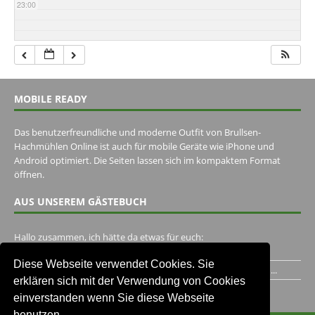
23:00
MOBILE READY
Das benutzerfreundliche und moderne Outfit von Brullsen-
Hachmühlen Online ist auch für mobile Geräte wie iPhone und
Android optimiert. Die Seiten lassen sich im kompaktem Format
öffnen.
AUS UNSEREM GÄSTEBUCH
Hallo zusammen, ich hätte da etwas für euch:
https://www.youtube.com/watch?v=eBAI339HHck Gruß,...
Diese Webseite verwendet Cookies. Sie
Ich habe ein Jahr im Gasthaus Hugo Pape verbracht..Habe ihn...
erklären sich mit der Verwendung von Cookies
Unser Gästebuch besuchen
einverstanden wenn Sie diese Webseite
benutzen.