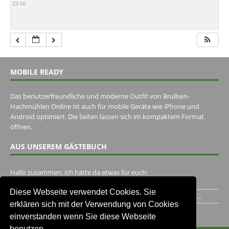
23:00
MOBILE READY
Das benutzerfreundliche und moderne Outfit von Brullsen-
Hachmühlen Online ist auch für mobile Geräte wie iPhone und
Android optimiert. Die Seiten lassen sich im kompaktem Format
öffnen.
AUS UNSEREM GÄSTEBUCH
Hallo zusammen, ich hätte da etwas für euch:
https://www.youtube.com/watch?v=eBAI339HHck Gruß,...
Diese Webseite verwendet Cookies. Sie
Ich habe ein Jahr im Gasthaus Hugo Pape verbracht..Habe ihn...
erklären sich mit der Verwendung von Cookies
Unser Gästebuch besuchen
einverstanden wenn Sie diese Webseite
benutzen.