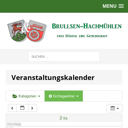
MENU
1:00
2:00
3:00
4:00
Veranstaltungskalender
5:00
6:00
Kategorien
Schlagwörter
7:00
2
Sa.
Ganztägig