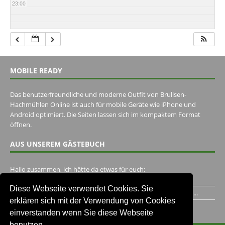
23:00
MOBILE READY
Das benutzerfreundliche und moderne Outfit von Brullsen-
Hachmühlen Online ist auch für mobile Geräte wie iPhone und
Android optimiert. Die Seiten lassen sich im kompaktem Format
öffnen.
AUS UNSEREM GÄSTEBUCH
Hallo zusammen, ich hätte da etwas für euch:
https://www.youtube.com/watch?v=eBAI339HHck Gruß,...
Diese Webseite verwendet Cookies. Sie
Ich habe ein Jahr im Gasthaus Hugo Pape verbracht..Habe ihn...
erklären sich mit der Verwendung von Cookies
Unser Gästebuch besuchen
einverstanden wenn Sie diese Webseite
benutzen.