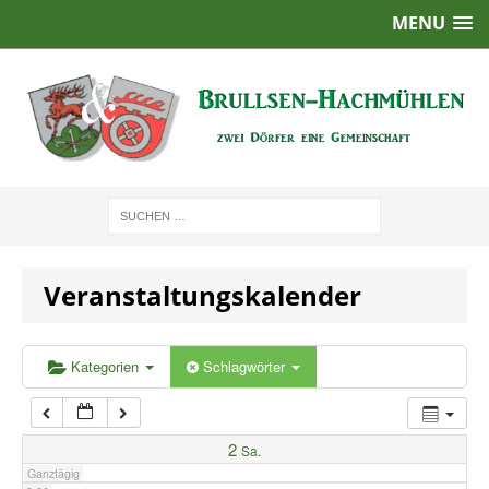
MENU
1:00
2:00
3:00
4:00
Veranstaltungskalender
5:00
6:00
Kategorien
Schlagwörter
7:00
2
Sa.
Ganztägig