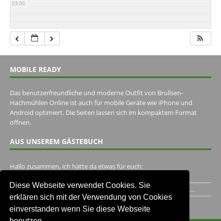
23:00
MOBILE READY
Das benutzerfreundliche und moderne Outfit von Brullsen-
Hachmühlen Online ist auch für mobile Geräte wie iPhone und
Android optimiert. Die Seiten lassen sich im kompaktem Format
öffnen.
AUS UNSEREM GÄSTEBUCH
Hallo zusammen, ich hätte da etwas für euch:
https://www.youtube.com/watch?v=eBAI339HHck Gruß,...
Diese Webseite verwendet Cookies. Sie
Ich habe ein Jahr im Gasthaus Hugo Pape verbracht..Habe ihn...
erklären sich mit der Verwendung von Cookies
Unser Gästebuch besuchen
einverstanden wenn Sie diese Webseite
benutzen.