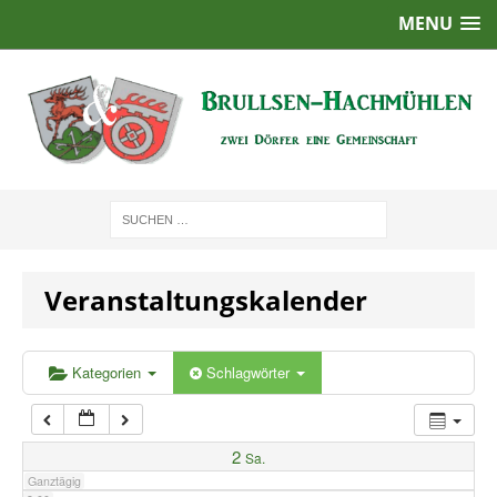
MENU
1:00
2:00
3:00
4:00
Veranstaltungskalender
5:00
6:00
Kategorien
Schlagwörter
7:00
2
Sa.
Ganztägig