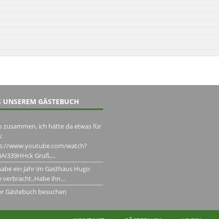
 UNSEREM GÄSTEBUCH
o zusammen, ich hätte da etwas für
:
ps://www.youtube.com/watch?
AI339HHck Gruß,...
habe ein Jahr im Gasthaus Hugo
 verbracht..Habe ihn...
er Gästebuch besuchen