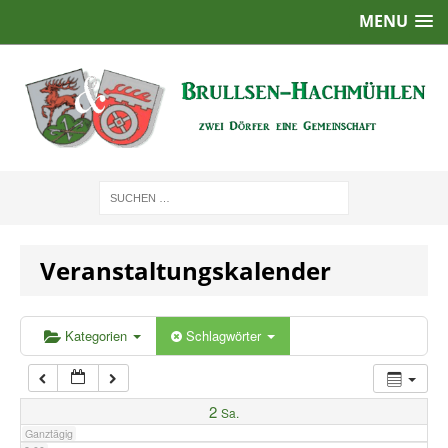
MENU
1:00
2:00
3:00
4:00
Veranstaltungskalender
5:00
6:00
Kategorien
Schlagwörter
7:00
2
Sa.
Ganztägig