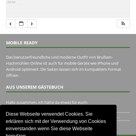
23:00
MOBILE READY
Das benutzerfreundliche und moderne Outfit von Brullsen-
Hachmühlen Online ist auch für mobile Geräte wie iPhone und
Android optimiert. Die Seiten lassen sich im kompaktem Format
öffnen.
AUS UNSEREM GÄSTEBUCH
Hallo zusammen, ich hätte da etwas für euch:
https://www.youtube.com/watch?v=eBAI339HHck Gruß,...
Diese Webseite verwendet Cookies. Sie
Ich habe ein Jahr im Gasthaus Hugo Pape verbracht..Habe ihn...
erklären sich mit der Verwendung von Cookies
Unser Gästebuch besuchen
einverstanden wenn Sie diese Webseite
benutzen.