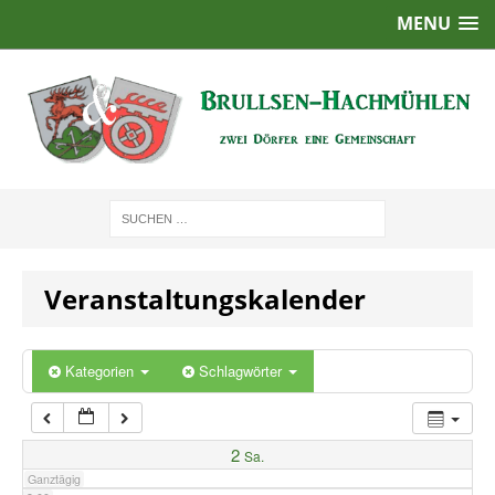
MENU
1:00
2:00
3:00
4:00
Veranstaltungskalender
5:00
6:00
Kategorien
Schlagwörter
7:00
2
Sa.
Ganztägig