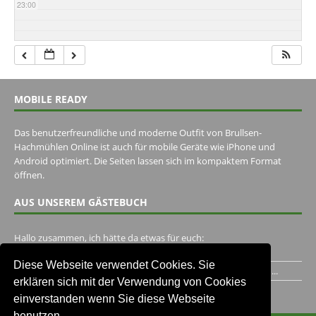
23:00
MOBILE READY
Das benutzerfreundliche und moderne Outfit von Brullsen-
Hachmühlen Online ist auch für mobile Geräte wie iPhone und
Android optimiert. Die Seiten lassen sich im kompaktem Format
öffnen.
AUS UNSEREM GÄSTEBUCH
Hallo zusammen, ich hätte da etwas für euch:
https://www.youtube.com/watch?v=eBAI339HHck Gruß,...
Diese Webseite verwendet Cookies. Sie
Ich habe ein Jahr im Gasthaus Hugo Pape verbracht..Habe ihn...
erklären sich mit der Verwendung von Cookies
Unser Gästebuch besuchen
einverstanden wenn Sie diese Webseite
benutzen.