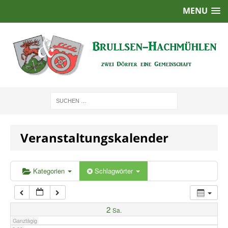
MENU
1:00
2:00
3:00
4:00
Veranstaltungskalender
5:00
6:00
Kategorien
Schlagwörter
7:00
2
Sa.
Ganztägig