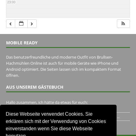
23:00
MOBILE READY
Das benutzerfreundliche und moderne Outfit von Brullsen-
Hachmühlen Online ist auch für mobile Geräte wie iPhone und
Android optimiert. Die Seiten lassen sich im kompaktem Format
öffnen.
AUS UNSEREM GÄSTEBUCH
Hallo zusammen, ich hätte da etwas für euch:
https://www.youtube.com/watch?v=eBAI339HHck Gruß,...
Diese Webseite verwendet Cookies. Sie
Ich habe ein Jahr im Gasthaus Hugo Pape verbracht..Habe ihn...
erklären sich mit der Verwendung von Cookies
Unser Gästebuch besuchen
einverstanden wenn Sie diese Webseite
benutzen.