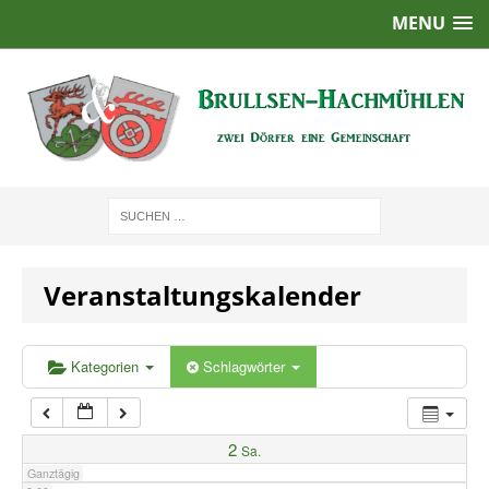
MENU
1:00
2:00
3:00
4:00
Veranstaltungskalender
5:00
6:00
Kategorien
Schlagwörter
7:00
2
Sa.
Ganztägig