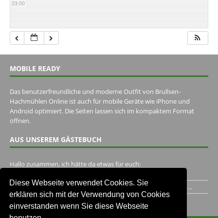
23:00
MOBILE READY
Das benutzerfreundliche und moderne Outfit von Brullsen-
Hachmühlen Online ist auch für mobile Geräte wie iPhone und
Android optimiert. Die Seiten lassen sich im kompaktem Format
öffnen.
AUS UNSEREM GÄSTEBUCH
Hallo zusammen, ich hätte da etwas für euch:
https://www.youtube.com/watch?v=eBAI339HHck Gruß,...
Diese Webseite verwendet Cookies. Sie
Ich habe ein Jahr im Gasthaus Hugo Pape verbracht..Habe ihn...
erklären sich mit der Verwendung von Cookies
Unser Gästebuch besuchen
einverstanden wenn Sie diese Webseite
benutzen.