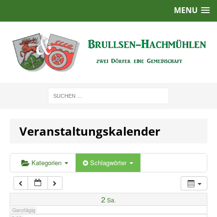
MENU
1:00
2:00
3:00
4:00
Veranstaltungskalender
5:00
6:00
Kategorien
Schlagwörter
7:00
2
Sa.
Ganztägig