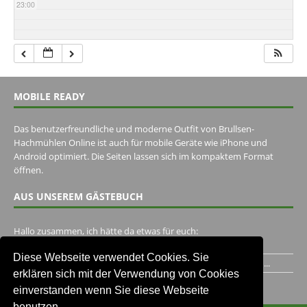
23:00
MOBILE READY
Das benutzerfreundliche und moderne Outfit von Brullsen-
Hachmühlen Online ist auch für mobile Geräte wie iPhone und
Android optimiert. Die Seiten lassen sich im kompaktem Format
öffnen.
AUS UNSEREM GÄSTEBUCH
Hallo zusammen, ich hätte da etwas für euch:
https://www.youtube.com/watch?v=eBAI339HHck Gruß,...
Diese Webseite verwendet Cookies. Sie
Ich habe ein Jahr im Gasthaus Hugo Pape verbracht..Habe ihn...
erklären sich mit der Verwendung von Cookies
Unser Gästebuch besuchen
einverstanden wenn Sie diese Webseite
benutzen.