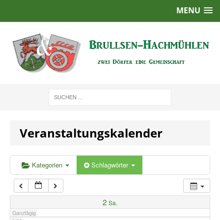
MENU
1:00
2:00
3:00
4:00
Veranstaltungskalender
5:00
6:00
Kategorien
Schlagwörter
7:00
2
Sa.
Ganztägig