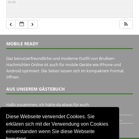
23:00
MOBILE READY
Das benutzerfreundliche und moderne Outfit von Brullsen-
Hachmühlen Online ist auch für mobile Geräte wie iPhone und
Android optimiert. Die Seiten lassen sich im kompaktem Format
öffnen.
AUS UNSEREM GÄSTEBUCH
Hallo zusammen, ich hätte da etwas für euch:
https://www.youtube.com/watch?v=eBAI339HHck Gruß,...
Diese Webseite verwendet Cookies. Sie
Ich habe ein Jahr im Gasthaus Hugo Pape verbracht..Habe ihn...
erklären sich mit der Verwendung von Cookies
Unser Gästebuch besuchen
einverstanden wenn Sie diese Webseite
benutzen.