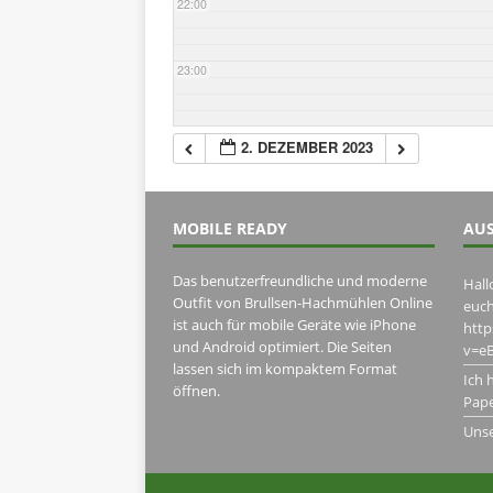
22:00
23:00
2. DEZEMBER 2023
MOBILE READY
AUS
Das benutzerfreundliche und moderne
Hall
Outfit von Brullsen-Hachmühlen Online
euch
ist auch für mobile Geräte wie iPhone
htt
und Android optimiert. Die Seiten
v=eB
lassen sich im kompaktem Format
Ich 
öffnen.
Pape
Uns