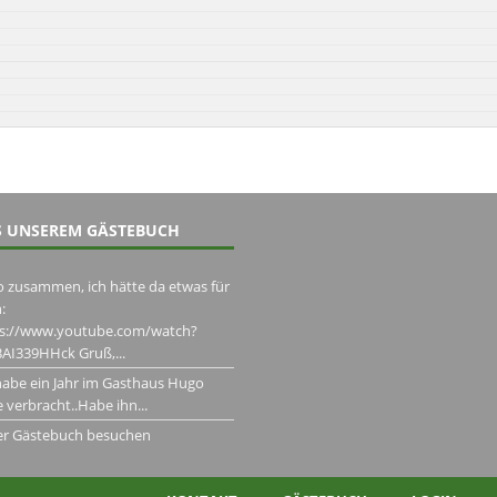
 UNSEREM GÄSTEBUCH
o zusammen, ich hätte da etwas für
:
ps://www.youtube.com/watch?
AI339HHck Gruß,...
habe ein Jahr im Gasthaus Hugo
 verbracht..Habe ihn...
er Gästebuch besuchen