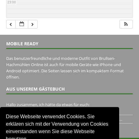
23:00
MOBILE READY
Das benutzerfreundliche und moderne Outfit von Brullsen-
Hachmühlen Online ist auch für mobile Geräte wie iPhone und
Android optimiert. Die Seiten lassen sich im kompaktem Format
öffnen.
AUS UNSEREM GÄSTEBUCH
Hallo zusammen, ich hätte da etwas für euch:
https://www.youtube.com/watch?v=eBAI339HHck Gruß,...
Diese Webseite verwendet Cookies. Sie
Ich habe ein Jahr im Gasthaus Hugo Pape verbracht..Habe ihn...
erklären sich mit der Verwendung von Cookies
Unser Gästebuch besuchen
einverstanden wenn Sie diese Webseite
benutzen.