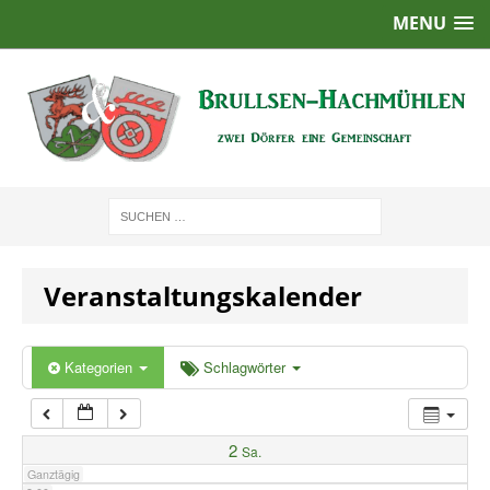
MENU
1:00
2:00
3:00
4:00
Veranstaltungskalender
5:00
6:00
Kategorien
Schlagwörter
7:00
2
Sa.
Ganztägig