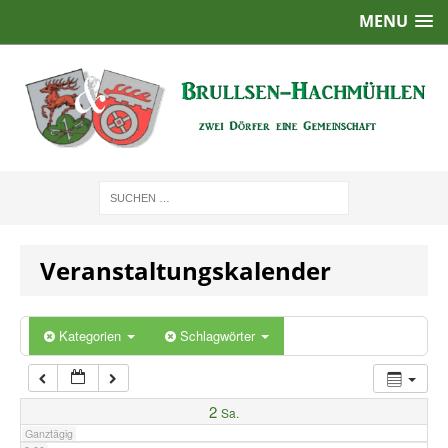
MENU
1:00
2:00
3:00
4:00
Veranstaltungskalender
5:00
6:00
Kategorien
Schlagwörter
7:00
2
Sa.
Ganztägig