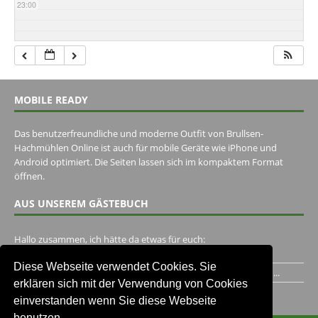
23:00
MOBILE READY
Das benutzerfreundliche und moderne Outfit von Brullsen-
Hachmühlen Online ist auch für mobile Geräte wie iPhone und
Android optimiert. Die Seiten lassen sich im kompaktem Format
öffnen.
AUS UNSEREM GÄSTEBUCH
Hallo zusammen, ich hätte da etwas für euch:
https://www.youtube.com/watch?v=eBAI339HHck Gruß,...
Diese Webseite verwendet Cookies. Sie
Ich habe ein Jahr im Gasthaus Hugo Pape verbracht..Habe ihn...
erklären sich mit der Verwendung von Cookies
Unser Gästebuch besuchen
einverstanden wenn Sie diese Webseite
benutzen.