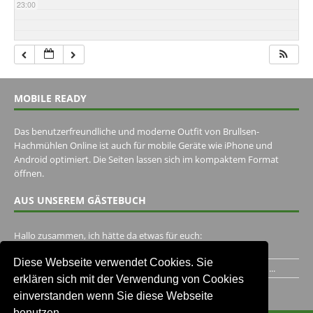
23:00
MOBILE READY
Das benutzerfreundliche und moderne Outfit von Brullsen-
Hachmühlen Online ist auch für mobile Geräte wie iPhone und
Android optimiert. Die Seiten lassen sich im kompaktem Format
öffnen.
AUS UNSEREM GÄSTEBUCH
Hallo zusammen, ich hätte da etwas für euch:
https://www.youtube.com/watch?v=eBAI339HHck Gruß,...
Diese Webseite verwendet Cookies. Sie
Ich habe ein Jahr im Gasthaus Hugo Pape verbracht..Habe ihn...
erklären sich mit der Verwendung von Cookies
Unser Gästebuch besuchen
einverstanden wenn Sie diese Webseite
benutzen.