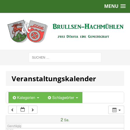
MENU
1:00
2:00
3:00
4:00
Veranstaltungskalender
5:00
6:00
Kategorien
Schlagwörter
7:00
2
Sa.
Ganztägig