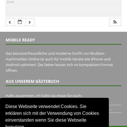
23:00
MOBILE READY
Das benutzerfreundliche und moderne Outfit von Brullsen-
Hachmühlen Online ist auch für mobile Geräte wie iPhone und
Android optimiert. Die Seiten lassen sich im kompaktem Format
öffnen.
AUS UNSEREM GÄSTEBUCH
Hallo zusammen, ich hätte da etwas für euch:
https://www.youtube.com/watch?v=eBAI339HHck Gruß,...
Diese Webseite verwendet Cookies. Sie
Ich habe ein Jahr im Gasthaus Hugo Pape verbracht..Habe ihn...
erklären sich mit der Verwendung von Cookies
Unser Gästebuch besuchen
einverstanden wenn Sie diese Webseite
benutzen.