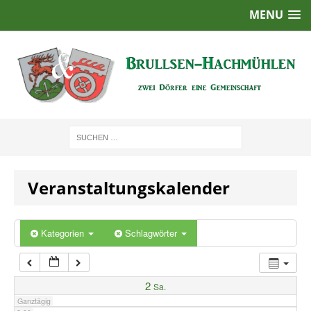
MENU
1:00
2:00
3:00
4:00
Veranstaltungskalender
5:00
6:00
Kategorien
Schlagwörter
7:00
2
Sa.
Ganztägig