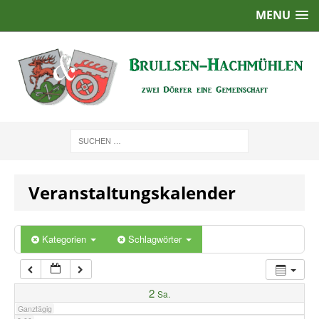
MENU
1:00
2:00
3:00
4:00
Veranstaltungskalender
5:00
6:00
Kategorien
Schlagwörter
7:00
2
Sa.
Ganztägig