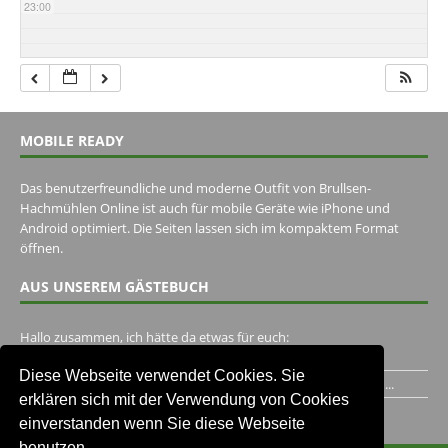
23:00
MOBILE READY
Das benutzerfreundliche und moderne Outfit von Brullsen-
Hachmühlen Online ist auch für mobile Geräte wie iPhone und
Android optimiert. Die Seiten lassen sich im kompaktem Format
öffnen.
AUS UNSEREM GÄSTEBUCH
Hallo zusammen, ich hätte da etwas für euch:
https://www.youtube.com/watch?v=eBAI339HHck Gruß,...
Diese Webseite verwendet Cookies. Sie
Ich habe ein Jahr im Gasthaus Hugo Pape verbracht..Habe ihn...
erklären sich mit der Verwendung von Cookies
Unser Gästebuch besuchen
einverstanden wenn Sie diese Webseite
benutzen.