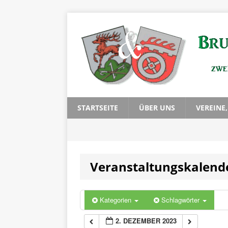
0:00
1:00
2:00
3:00
STARTSEITE
ÜBER UNS
VEREINE
4:00
Veranstaltungskalend
5:00
6:00
Kategorien
Schlagwörter
2. DEZEMBER 2023
7:00