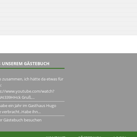
 UNSEREM GÄSTEBUCH
o zusammen, ich hätte da etwas für
:
ps://www.youtube.com/watch?
AI339HHck Gruß,...
habe ein Jahr im Gasthaus Hugo
 verbracht..Habe ihn...
er Gästebuch besuchen