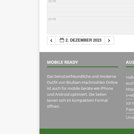
22:00
23:00
2. DEZEMBER 2023
MOBILE READY
AUS
Das benutzerfreundliche und moderne
Hall
Outfit von Brullsen-Hachmühlen Online
euch
ist auch für mobile Geräte wie iPhone
htt
und Android optimiert. Die Seiten
v=eB
lassen sich im kompaktem Format
Ich 
öffnen.
Pape
Uns