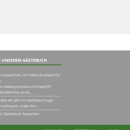
 UNSEREM GÄSTEBUCH
o zusammen, ich hätte da etwas für
:
ps://www.youtube.com/watch?
AI339HHck Gruß,...
habe ein Jahr im Gasthaus Hugo
 verbracht..Habe ihn...
er Gästebuch besuchen