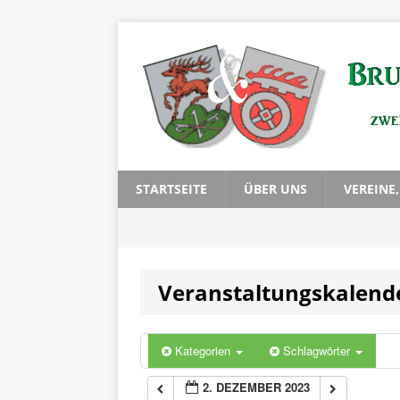
0:00
1:00
2:00
3:00
STARTSEITE
ÜBER UNS
VEREINE
4:00
Veranstaltungskalend
5:00
6:00
Kategorien
Schlagwörter
2. DEZEMBER 2023
7:00