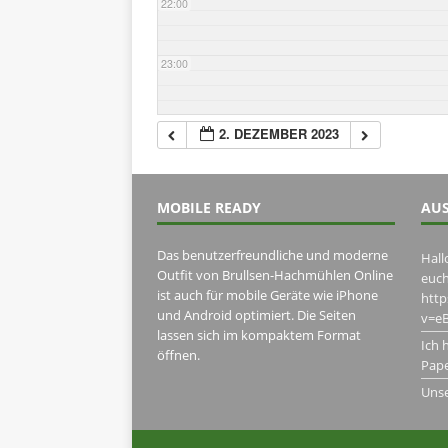
22:00
23:00
2. DEZEMBER 2023
MOBILE READY
AUS
Das benutzerfreundliche und moderne
Hall
Outfit von Brullsen-Hachmühlen Online
euch
ist auch für mobile Geräte wie iPhone
htt
und Android optimiert. Die Seiten
v=eB
lassen sich im kompaktem Format
Ich 
öffnen.
Pape
Uns