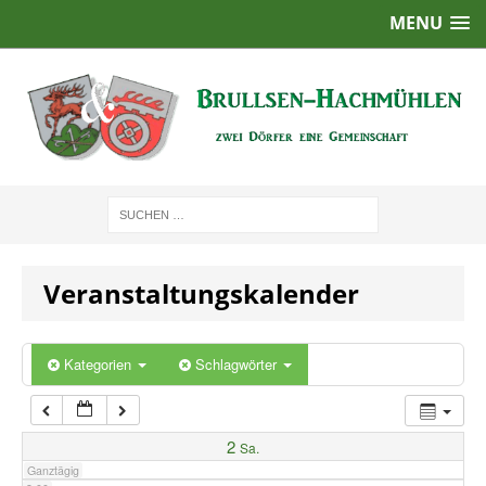
MENU
1:00
2:00
3:00
4:00
Veranstaltungskalender
5:00
6:00
Kategorien
Schlagwörter
7:00
2
Sa.
Ganztägig