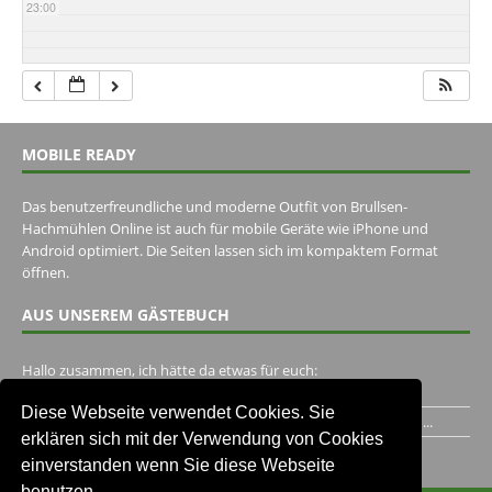
23:00
MOBILE READY
Das benutzerfreundliche und moderne Outfit von Brullsen-
Hachmühlen Online ist auch für mobile Geräte wie iPhone und
Android optimiert. Die Seiten lassen sich im kompaktem Format
öffnen.
AUS UNSEREM GÄSTEBUCH
Hallo zusammen, ich hätte da etwas für euch:
https://www.youtube.com/watch?v=eBAI339HHck Gruß,...
Diese Webseite verwendet Cookies. Sie
Ich habe ein Jahr im Gasthaus Hugo Pape verbracht..Habe ihn...
erklären sich mit der Verwendung von Cookies
Unser Gästebuch besuchen
einverstanden wenn Sie diese Webseite
benutzen.