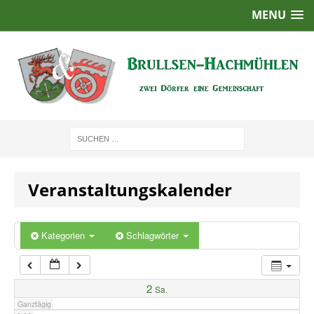
MENU
1:00
2:00
3:00
4:00
Veranstaltungskalender
5:00
6:00
Kategorien
Schlagwörter
7:00
2
Sa.
Ganztägig