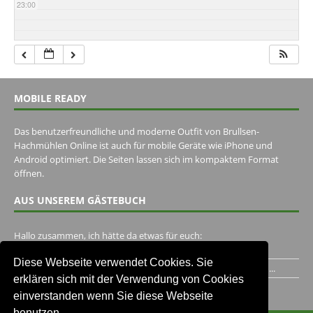
23:00
MOBILE READY
Das benutzerfreundliche und moderne Outfit von Brullsen-
Hachmühlen Online ist auch für mobile Geräte wie iPhone und
Android optimiert. Die Seiten lassen sich im kompaktem Format
öffnen.
AUS UNSEREM GÄSTEBUCH
Hallo zusammen, ich hätte da etwas für euch:
https://www.youtube.com/watch?v=eBAI339HHck Gruß,...
Diese Webseite verwendet Cookies. Sie
Ich habe ein Jahr im Gasthaus Hugo Pape verbracht..Habe ihn...
erklären sich mit der Verwendung von Cookies
Unser Gästebuch besuchen
einverstanden wenn Sie diese Webseite
benutzen.