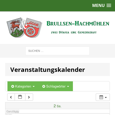
MENU
1:00
2:00
3:00
4:00
Veranstaltungskalender
5:00
6:00
Kategorien
Schlagwörter
7:00
2
Sa.
Ganztägig