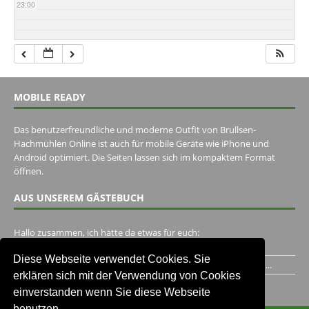
23:00
MOBILE READY
Das benutzerfreundliche und moderne Outfit von Brullsen-
Hachmühlen Online ist auch für mobile Geräte wie iPhone und
Android optimiert. Die Seiten lassen sich im kompaktem Format
öffnen.
AUS UNSEREM GÄSTEBUCH
Hallo zusammen, ich hätte da etwas für euch:
https://www.youtube.com/watch?v=eBAI339HHck Gruß,...
Diese Webseite verwendet Cookies. Sie
Ich habe ein Jahr im Gasthaus Hugo Pape verbracht..Habe ihn...
erklären sich mit der Verwendung von Cookies
Unser Gästebuch besuchen
einverstanden wenn Sie diese Webseite
benutzen.