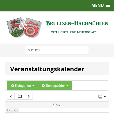
MENU
1:00
2:00
3:00
4:00
Veranstaltungskalender
5:00
6:00
Kategorien
Schlagwörter
7:00
2
Sa.
Ganztägig