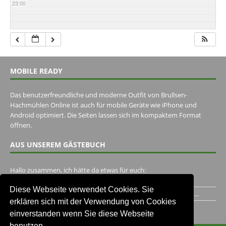
23:00
MOBILE READY
Das benutzerfreundliche und moderne Outfit von Brullsen-
Hachmühlen Online ist auch für mobile Geräte wie iPhone und
Android optimiert. Die Seiten lassen sich im kompaktem Format
öffnen.
AUS UNSEREM GÄSTEBUCH
Hallo zusammen, ich hätte da etwas für euch:
https://www.youtube.com/watch?v=eBAI339HHck Gruß,...
Diese Webseite verwendet Cookies. Sie
Ich habe ein Jahr im Gasthaus Hugo Pape verbracht..Habe ihn...
erklären sich mit der Verwendung von Cookies
Unser Gästebuch besuchen
einverstanden wenn Sie diese Webseite
benutzen.