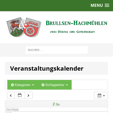
MENU
1:00
2:00
3:00
4:00
Veranstaltungskalender
5:00
6:00
Kategorien
Schlagwörter
7:00
2
Sa.
Ganztägig