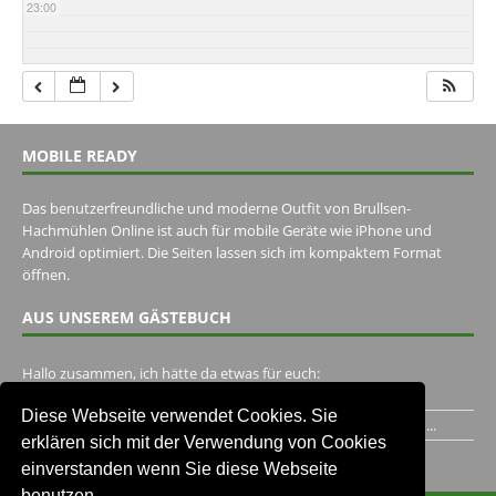
23:00
MOBILE READY
Das benutzerfreundliche und moderne Outfit von Brullsen-
Hachmühlen Online ist auch für mobile Geräte wie iPhone und
Android optimiert. Die Seiten lassen sich im kompaktem Format
öffnen.
AUS UNSEREM GÄSTEBUCH
Hallo zusammen, ich hätte da etwas für euch:
https://www.youtube.com/watch?v=eBAI339HHck Gruß,...
Diese Webseite verwendet Cookies. Sie
Ich habe ein Jahr im Gasthaus Hugo Pape verbracht..Habe ihn...
erklären sich mit der Verwendung von Cookies
Unser Gästebuch besuchen
einverstanden wenn Sie diese Webseite
benutzen.