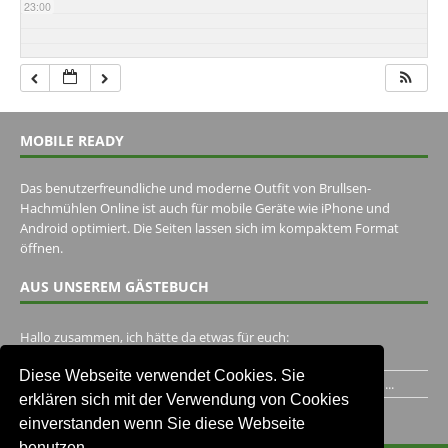
23:00
MOBILE READY
Das benutzerfreundliche und moderne Outfit von Brullsen-
Hachmühlen Online ist auch für mobile Geräte wie iPhone und
Android optimiert. Die Seiten lassen sich im kompaktem Format
öffnen.
AUS UNSEREM GÄSTEBUCH
Hallo zusammen, ich hätte da etwas für euch:
https://www.youtube.com/watch?v=eBAI339HHck Gruß,...
Diese Webseite verwendet Cookies. Sie
Ich habe ein Jahr im Gasthaus Hugo Pape verbracht..Habe ihn...
erklären sich mit der Verwendung von Cookies
Unser Gästebuch besuchen
einverstanden wenn Sie diese Webseite
benutzen.