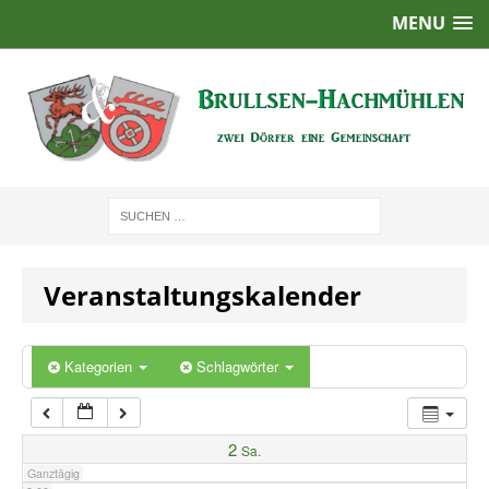
MENU
1:00
2:00
3:00
4:00
Veranstaltungskalender
5:00
6:00
Kategorien
Schlagwörter
7:00
2
Sa.
Ganztägig