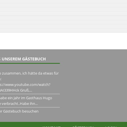
 UNSEREM GÄSTEBUCH
o zusammen, ich hätte da etwas für
:
ps://www.youtube.com/watch?
AI339HHck Gruß,...
habe ein Jahr im Gasthaus Hugo
 verbracht..Habe ihn...
er Gästebuch besuchen