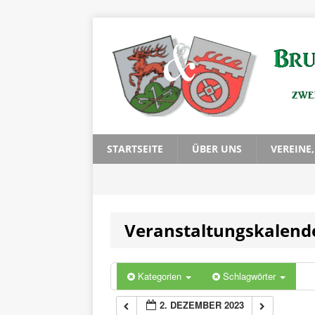
0:00
1:00
2:00
3:00
STARTSEITE
ÜBER UNS
VEREINE
4:00
Veranstaltungskalend
5:00
6:00
Kategorien
Schlagwörter
2. DEZEMBER 2023
7:00