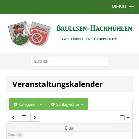
MENU
1:00
2:00
3:00
4:00
Veranstaltungskalender
5:00
6:00
Kategorien
Schlagwörter
7:00
2
Sa.
Ganztägig