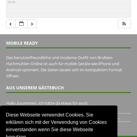
23:00
MOBILE READY
Das benutzerfreundliche und moderne Outfit von Brullsen-
Hachmühlen Online ist auch für mobile Geräte wie iPhone und
Android optimiert. Die Seiten lassen sich im kompaktem Format
öffnen.
AUS UNSEREM GÄSTEBUCH
Hallo zusammen, ich hätte da etwas für euch:
https://www.youtube.com/watch?v=eBAI339HHck Gruß,...
Diese Webseite verwendet Cookies. Sie
Ich habe ein Jahr im Gasthaus Hugo Pape verbracht..Habe ihn...
erklären sich mit der Verwendung von Cookies
Unser Gästebuch besuchen
einverstanden wenn Sie diese Webseite
benutzen.