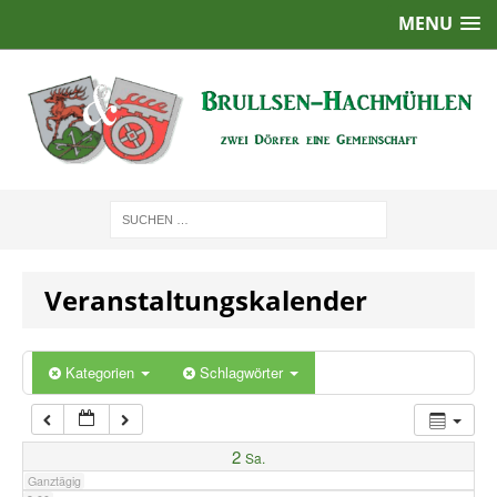
MENU
1:00
2:00
3:00
4:00
Veranstaltungskalender
5:00
6:00
Kategorien
Schlagwörter
7:00
2
Sa.
Ganztägig