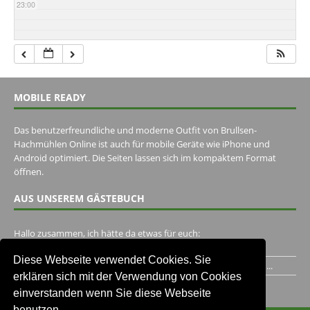
23:00
MOBILE READY
Das benutzerfreundliche und moderne Outfit von Brullsen-
Hachmühlen Online ist auch für mobile Geräte wie iPhone und
Android optimiert. Die Seiten lassen sich im kompaktem Format
öffnen.
AUS UNSEREM GÄSTEBUCH
Hallo zusammen, ich hätte da etwas für euch:
https://www.youtube.com/watch?v=eBAI339HHck Gruß,...
Diese Webseite verwendet Cookies. Sie
Ich habe ein Jahr im Gasthaus Hugo Pape verbracht..Habe ihn...
erklären sich mit der Verwendung von Cookies
Unser Gästebuch besuchen
einverstanden wenn Sie diese Webseite
benutzen.