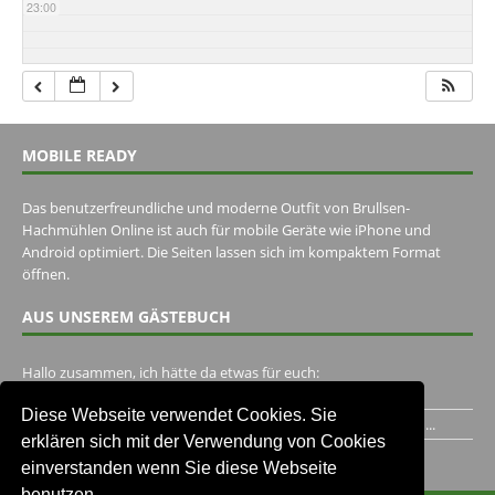
23:00
MOBILE READY
Das benutzerfreundliche und moderne Outfit von Brullsen-
Hachmühlen Online ist auch für mobile Geräte wie iPhone und
Android optimiert. Die Seiten lassen sich im kompaktem Format
öffnen.
AUS UNSEREM GÄSTEBUCH
Hallo zusammen, ich hätte da etwas für euch:
https://www.youtube.com/watch?v=eBAI339HHck Gruß,...
Diese Webseite verwendet Cookies. Sie
Ich habe ein Jahr im Gasthaus Hugo Pape verbracht..Habe ihn...
erklären sich mit der Verwendung von Cookies
Unser Gästebuch besuchen
einverstanden wenn Sie diese Webseite
benutzen.