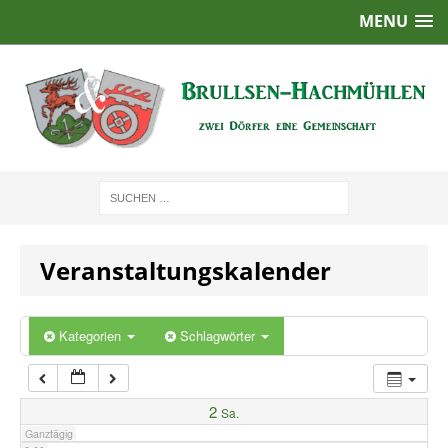
MENU
1:00
2:00
3:00
4:00
Veranstaltungskalender
5:00
6:00
Kategorien
Schlagwörter
7:00
2
Sa.
Ganztägig