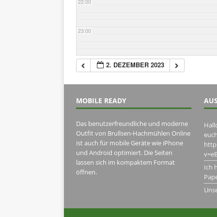
22:00
23:00
2. DEZEMBER 2023
MOBILE READY
AUS
Das benutzerfreundliche und moderne
Hall
Outfit von Brullsen-Hachmühlen Online
euch
ist auch für mobile Geräte wie iPhone
htt
und Android optimiert. Die Seiten
v=eB
lassen sich im kompaktem Format
Ich 
öffnen.
Pape
Uns