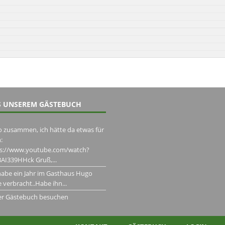
 UNSEREM GÄSTEBUCH
o zusammen, ich hätte da etwas für
:
ps://www.youtube.com/watch?
AI339HHck Gruß,...
habe ein Jahr im Gasthaus Hugo
 verbracht..Habe ihn...
er Gästebuch besuchen