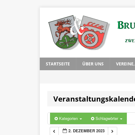
0:00
1:00
2:00
3:00
STARTSEITE
ÜBER UNS
VEREINE
4:00
Veranstaltungskalend
5:00
6:00
Kategorien
Schlagwörter
2. DEZEMBER 2023
7:00