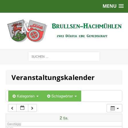
MENU
1:00
2:00
3:00
4:00
Veranstaltungskalender
5:00
6:00
Kategorien
Schlagwörter
7:00
2
Sa.
Ganztägig