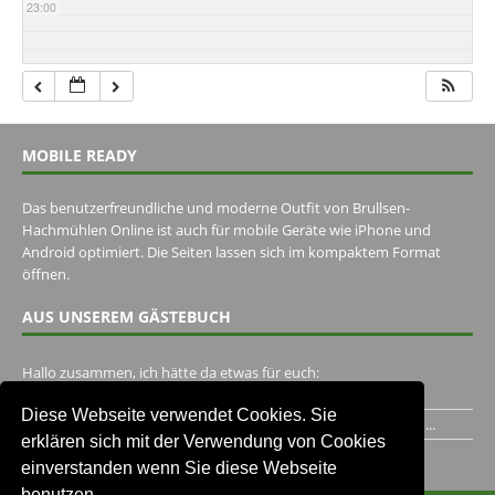
23:00
MOBILE READY
Das benutzerfreundliche und moderne Outfit von Brullsen-
Hachmühlen Online ist auch für mobile Geräte wie iPhone und
Android optimiert. Die Seiten lassen sich im kompaktem Format
öffnen.
AUS UNSEREM GÄSTEBUCH
Hallo zusammen, ich hätte da etwas für euch:
https://www.youtube.com/watch?v=eBAI339HHck Gruß,...
Diese Webseite verwendet Cookies. Sie
Ich habe ein Jahr im Gasthaus Hugo Pape verbracht..Habe ihn...
erklären sich mit der Verwendung von Cookies
Unser Gästebuch besuchen
einverstanden wenn Sie diese Webseite
benutzen.