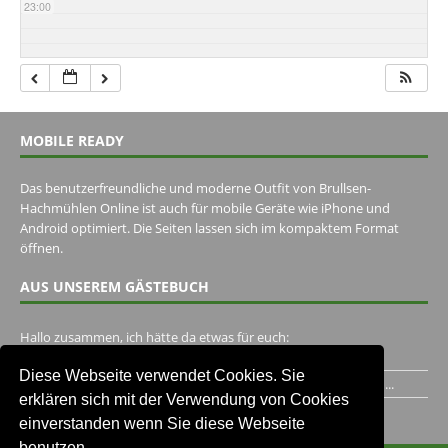
23:00
MOBILE READY
Das benutzerfreundliche und moderne Outfit von Brullsen-
Hachmühlen Online ist auch für mobile Geräte wie iPhone und
Android optimiert. Die Seiten lassen sich im kompaktem Format
öffnen.
AUS UNSEREM GÄSTEBUCH
Hallo zusammen, ich hätte da etwas für euch:
https://www.youtube.com/watch?v=eBAI339HHck Gruß,...
Diese Webseite verwendet Cookies. Sie
Ich habe ein Jahr im Gasthaus Hugo Pape verbracht..Habe ihn...
erklären sich mit der Verwendung von Cookies
Unser Gästebuch besuchen
einverstanden wenn Sie diese Webseite
benutzen.