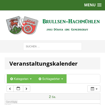
MENU
1:00
2:00
3:00
4:00
Veranstaltungskalender
5:00
6:00
Kategorien
Schlagwörter
7:00
2
Sa.
Ganztägig