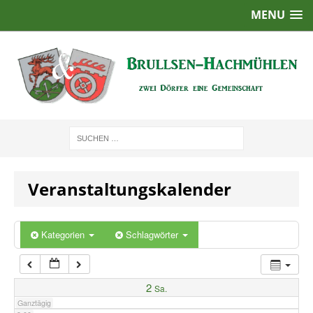
MENU
1:00
2:00
3:00
4:00
Veranstaltungskalender
5:00
6:00
Kategorien
Schlagwörter
7:00
2
Sa.
Ganztägig