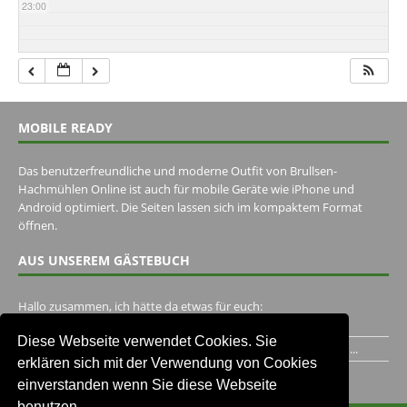
23:00
MOBILE READY
Das benutzerfreundliche und moderne Outfit von Brullsen-
Hachmühlen Online ist auch für mobile Geräte wie iPhone und
Android optimiert. Die Seiten lassen sich im kompaktem Format
öffnen.
AUS UNSEREM GÄSTEBUCH
Hallo zusammen, ich hätte da etwas für euch:
https://www.youtube.com/watch?v=eBAI339HHck Gruß,...
Diese Webseite verwendet Cookies. Sie
Ich habe ein Jahr im Gasthaus Hugo Pape verbracht..Habe ihn...
erklären sich mit der Verwendung von Cookies
Unser Gästebuch besuchen
einverstanden wenn Sie diese Webseite
benutzen.