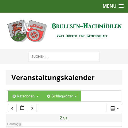
MENU
1:00
2:00
3:00
4:00
Veranstaltungskalender
5:00
6:00
Kategorien
Schlagwörter
7:00
2
Sa.
Ganztägig