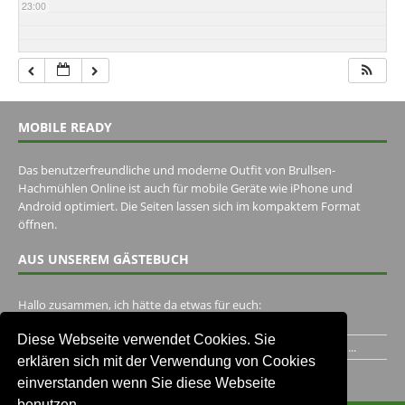
23:00
MOBILE READY
Das benutzerfreundliche und moderne Outfit von Brullsen-
Hachmühlen Online ist auch für mobile Geräte wie iPhone und
Android optimiert. Die Seiten lassen sich im kompaktem Format
öffnen.
AUS UNSEREM GÄSTEBUCH
Hallo zusammen, ich hätte da etwas für euch:
https://www.youtube.com/watch?v=eBAI339HHck Gruß,...
Diese Webseite verwendet Cookies. Sie
Ich habe ein Jahr im Gasthaus Hugo Pape verbracht..Habe ihn...
erklären sich mit der Verwendung von Cookies
Unser Gästebuch besuchen
einverstanden wenn Sie diese Webseite
benutzen.