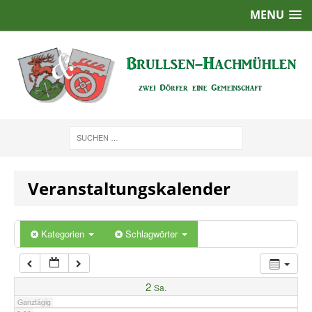
MENU
1:00
2:00
3:00
4:00
Veranstaltungskalender
5:00
6:00
Kategorien
Schlagwörter
7:00
2
Sa.
Ganztägig