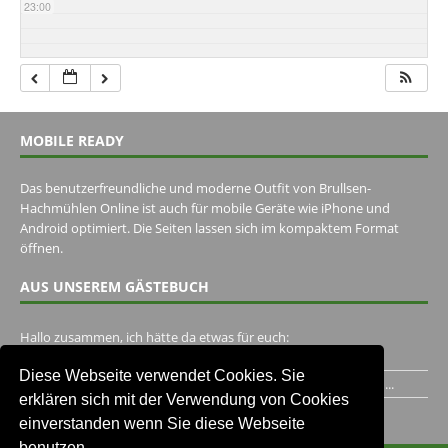
23:00
MOBILE READY
Das benutzerfreundliche und moderne Outfit von Brullsen-
Hachmühlen Online ist auch für mobile Geräte wie iPhone und
Android optimiert. Die Seiten lassen sich im kompaktem Format
öffnen.
AUS UNSEREM GÄSTEBUCH
Hallo zusammen, ich hätte da etwas für euch:
https://www.youtube.com/watch?v=eBAI339HHck Gruß,...
Diese Webseite verwendet Cookies. Sie
Ich habe ein Jahr im Gasthaus Hugo Pape verbracht..Habe ihn...
erklären sich mit der Verwendung von Cookies
Unser Gästebuch besuchen
einverstanden wenn Sie diese Webseite
benutzen.