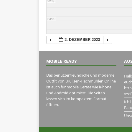
22:00
23:00
2. DEZEMBER 2023
MOBILE READY
AUS
Das benutzerfreundliche und moderne
Hall
Outfit von Brullsen-Hachmühlen Online
euch
ist auch für mobile Geräte wie iPhone
htt
und Android optimiert. Die Seiten
v=eB
lassen sich im kompaktem Format
Ich 
öffnen.
Pape
Uns