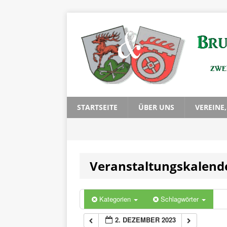
0:00
1:00
2:00
3:00
STARTSEITE
ÜBER UNS
VEREINE
4:00
Veranstaltungskalend
5:00
6:00
Kategorien
Schlagwörter
2. DEZEMBER 2023
7:00