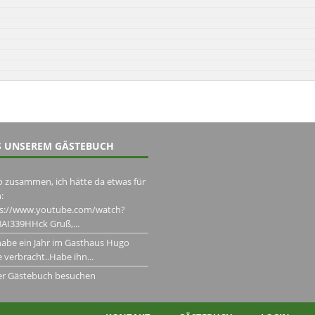
 UNSEREM GÄSTEBUCH
o zusammen, ich hätte da etwas für
:
ps://www.youtube.com/watch?
AI339HHck Gruß,...
habe ein Jahr im Gasthaus Hugo
 verbracht..Habe ihn...
er Gästebuch besuchen